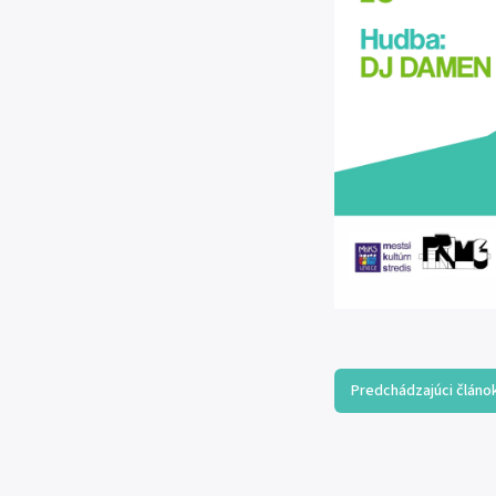
Predchádzajúci článo