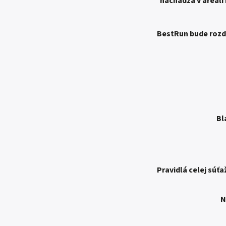
nachádza v areáli 
BestRun bude rozde
Bl
Pravidlá celej súť
N