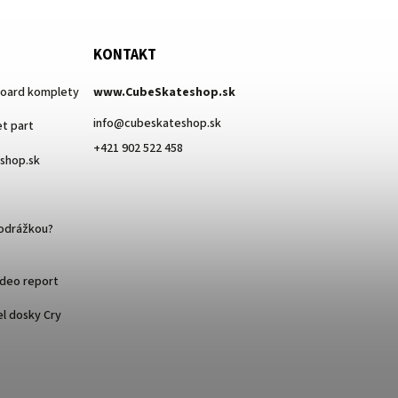
KONTAKT
board komplety
www.CubeSkateshop.sk
info
@
cubeskateshop.sk
t part
+421 902 522 458
eshop.sk
podrážkou?
ideo report
l dosky Cry