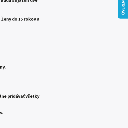
 Budú sa jazdiť dve
 Ženy do 15 rokov a
ny.
lne pridávať všetky
v.