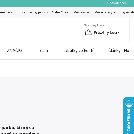
LANGUAGE:
nie tovaru
Vernostný program Cube Club
Poštovné
Podmienky ochrany osob
Nákupný košík
Prázdny košík
ZNAČKY
Team
Tabuľky veľkostí
Články - Novi
parku, ktorý sa