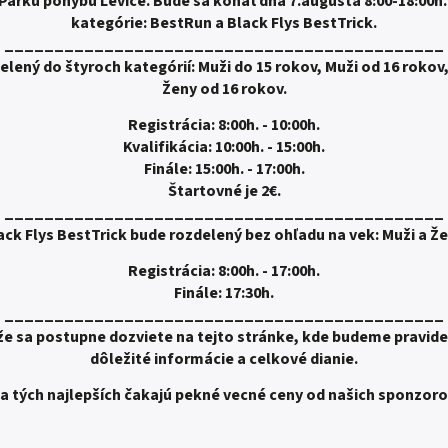
Parku pohybu Levice. Bude sa konať dňa 7.augusta 8:00-18:00h.
kategórie: BestRun a Black Flys BestTrick.
____________________________________________
lený do štyroch kategórií: Muži do 15 rokov, Muži od 16 rokov,
Ženy od 16 rokov.
Registrácia: 8:00h. - 10:00h.
Kvalifikácia: 10:00h. - 15:00h.
Finále: 15:00h. - 17:00h.
Štartovné je 2€.
____________________________________________
ack Flys BestTrick bude rozdelený bez ohľadu na vek: Muži a Že
Registrácia: 8:00h. - 17:00h.
Finále: 17:30h.
____________________________________________
aže sa postupne dozviete na tejto stránke, kde budeme pravide
dôležité informácie a celkové dianie.
a tých najlepších čakajú pekné vecné ceny od našich sponzoro