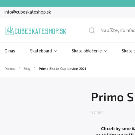
info@cubeskateshop.sk
O nás
Skateboard
Skate oblečenie
Skate 
Domov
/
Blog
/
Primo Skate Cup Levice 2021
Primo S
9.7.2021
Chceli by sme 