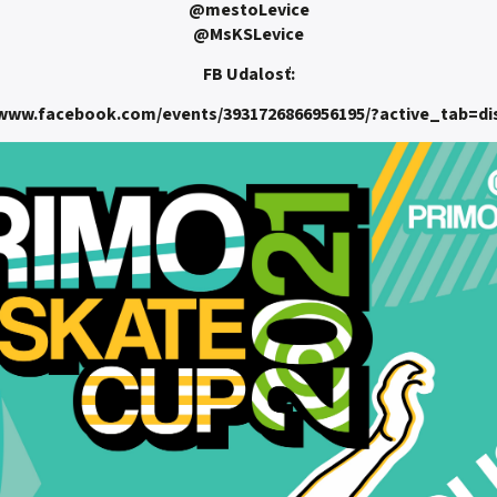
@mestoLevice
@MsKSLevice
FB Udalosť:
/www.facebook.com/events/3931726866956195/?active_tab=di