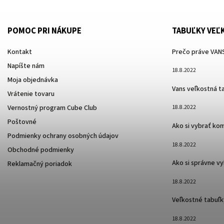
POMOC PRI NÁKUPE
TABUĽKY VEĽ
Kontakt
Prečo práve VANS
Napíšte nám
18.8.2022
Moja objednávka
Vans veľkostná t
Vrátenie tovaru
Vernostný program Cube Club
18.8.2022
Poštovné
Ako si vybrať ko
Podmienky ochrany osobných údajov
18.8.2022
Obchodné podmienky
Ako si správne v
Reklamačný poriadok
18.8.2022
Veľkostné tabuľk
18.8.2022