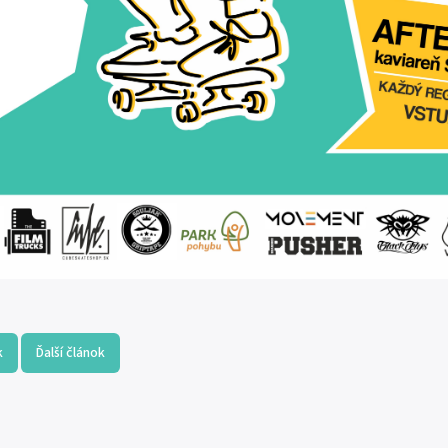
k
Ďalší článok