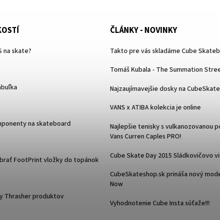
KOSTÍ
ČLÁNKY - NOVINKY
 na skate?
Takto pre vás skladáme Cube Skate
Tomáš Kubala - The Summation Stree
abuľka
Najzaujímavejšie dosky na CubeSkat
VANS x ATIBA kolekcia je online
mponenty na skateboard
Najlepšie tenisky s vulkanozovanou 
Vans Curren Caples PRO!
Cube Skate Day 2015 Sládkovičovo v
ybrať FootPrint vložky do topánok
CubeSkateshop.sk prináša nový mode
Now
y Thrasher produktov
Vyhodnotenie Cube Insta súťaže!!!