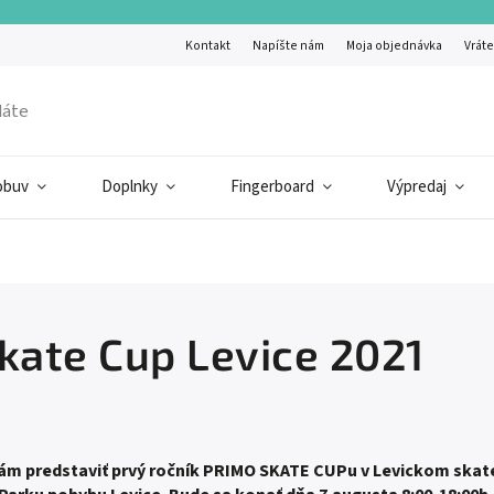
Kontakt
Napíšte nám
Moja objednávka
Vráte
obuv
Doplnky
Fingerboard
Výpredaj
kate Cup Levice 2021
Vám predstaviť prvý ročník PRIMO SKATE CUPu v Levickom skate