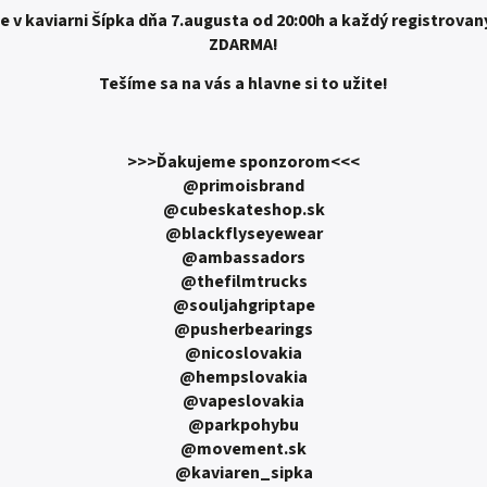
 v kaviarni Šípka dňa 7.augusta od 20:00h a každý registrovan
ZDARMA!
Tešíme sa na vás a hlavne si to užite!
>>>Ďakujeme sponzorom<<<
@primoisbrand
@
cubeskateshop.sk
@blackflyseyewear
@ambassadors
@thefilmtrucks
@souljahgriptape
@pusherbearings
@nicoslovakia
@hempslovakia
@vapeslovakia
@parkpohybu
@
movement.sk
@kaviaren_sipka