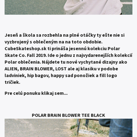
Jeseň a škola sa rozbehla na plné otáčky ty ešte nie si
vyzbrojený s oblečeným na na toto obdobie.
CubeSkateshop.sk ti prináša jesennú kolekciu Polar
Skate Co. Fall 2019. Ide o jednu z najvydarenejších kolekcií
Polar oblečenia. Nájdete tu nové vychytané dizajny ako
ALIEN, BRAIN BLOWER, LOST ale aj klasiku v podobe
ladviniek, hip bagov, happy sad ponožiek a fill logo
tričiek.
Pre celú ponuku klikaj sem...
POLAR BRAIN BLOWER TEE BLACK