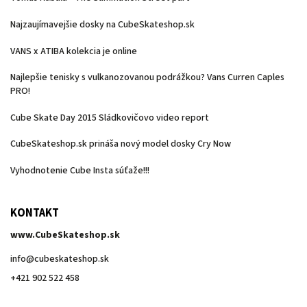
Najzaujímavejšie dosky na CubeSkateshop.sk
VANS x ATIBA kolekcia je online
Najlepšie tenisky s vulkanozovanou podrážkou? Vans Curren Caples
PRO!
Cube Skate Day 2015 Sládkovičovo video report
CubeSkateshop.sk prináša nový model dosky Cry Now
Vyhodnotenie Cube Insta súťaže!!!
KONTAKT
www.CubeSkateshop.sk
info
@
cubeskateshop.sk
+421 902 522 458