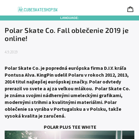
LANGUAGE:
Polar Skate Co. Fall oblečenie 2019 je
online!
4.9.2019
Polar Skate Co. je popredná európska firma D.I.Y. kráľa
Pontusa Alva. KingPin udelil Polaru v rokoch 2012, 2013,
2014 titul najlepšej európskej značky. Polar odvtedy
prerazil vo svete a aj za veľkou mlákou. Polar Skate Co.
je známa svojimi nádhernými umeleckými grafikami,
modernými strihmi a kvalitnými materiálmi. Polar
oblečenie sa vyrába v Portugalsku a v Polsku, takže
vysoká kvalita je zaručená.
POLAR PLUS TEE WHITE