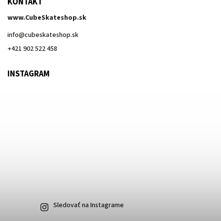
KONTAKT
www.CubeSkateshop.sk
info
@
cubeskateshop.sk
+421 902 522 458
INSTAGRAM
Sledovať na Instagrame