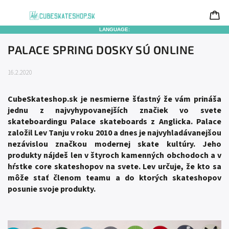
LANGUAGE:
PALACE SPRING DOSKY SÚ ONLINE
16.2.2020
CubeSkateshop.sk je nesmierne šťastný že vám prináša
jednu z najvyhypovanejších značiek vo svete
skateboardingu Palace skateboards z Anglicka. Palace
založil Lev Tanju v roku 2010 a dnes je najvyhladávanejšou
nezávislou značkou modernej skate kultúry. Jeho
produkty nájdeš len v štyroch kamenných obchodoch a v
hŕstke core skateshopov na svete. Lev určuje, že kto sa
môže stať členom teamu a do ktorých skateshopov
posunie svoje produkty.