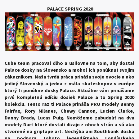
PALACE SPRING 2020
Cube team pracoval dlho a usilovne na tom, aby dostal
Palace dosky na Slovensko a mohol ich ponúknuť svojim
zákazníkom. Naša tvrdá práca prináša svoje ovocie a ako
jediný Slovenský a jedna z mála skateshopov v európe
ktorý ti ponúkne dosky Palace. Aktuálne vám prinášame
prvú kompletnú edíciu dosiek Palace a to Spring 2020
kolekciu. Tento raz ti Palace prináša PRO modely Benny
Fairfax, Rory Milanes, Chewy Cannon, Lucien Clarke,
Danny Brady, Lucas Puig. Nemôžeme zabudnúť na dva
modely Dart ktoré dostali dizajn z oboch strán a sú ako
stvorené na griptape art. Nechýba ani Southbank doska
na podporu tohoto legendárneho Londínskeho