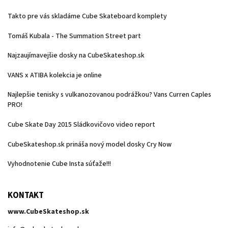
Takto pre vás skladáme Cube Skateboard komplety
Tomáš Kubala - The Summation Street part
Najzaujímavejšie dosky na CubeSkateshop.sk
VANS x ATIBA kolekcia je online
Najlepšie tenisky s vulkanozovanou podrážkou? Vans Curren Caples
PRO!
Cube Skate Day 2015 Sládkovičovo video report
CubeSkateshop.sk prináša nový model dosky Cry Now
Vyhodnotenie Cube Insta súťaže!!!
KONTAKT
www.CubeSkateshop.sk