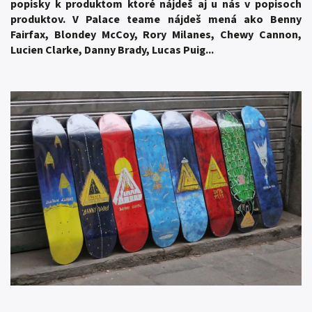
popisky k produktom ktoré nájdeš aj u nás v popisoch
produktov. V Palace teame nájdeš mená ako Benny
Fairfax, Blondey McCoy, Rory Milanes, Chewy Cannon,
Lucien Clarke, Danny Brady, Lucas Puig...