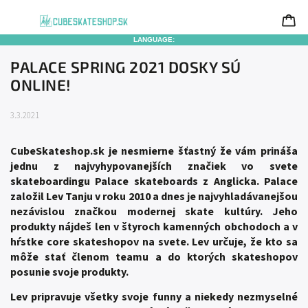
LANGUAGE:
PALACE SPRING 2021 DOSKY SÚ
ONLINE!
3.3.2021
CubeSkateshop.sk je nesmierne šťastný že vám prináša
jednu z najvyhypovanejších značiek vo svete
skateboardingu Palace skateboards z Anglicka. Palace
založil Lev Tanju v roku 2010 a dnes je najvyhladávanejšou
nezávislou značkou modernej skate kultúry. Jeho
produkty nájdeš len v štyroch kamenných obchodoch a v
hŕstke core skateshopov na svete. Lev určuje, že kto sa
môže stať členom teamu a do ktorých skateshopov
posunie svoje produkty.
Lev pripravuje všetky svoje funny a niekedy nezmyselné