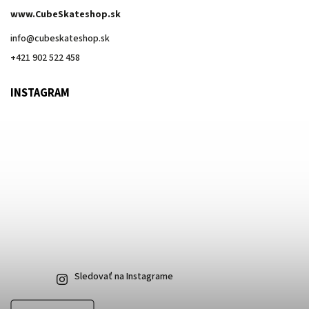
www.CubeSkateshop.sk
info
@
cubeskateshop.sk
+421 902 522 458
INSTAGRAM
Sledovať na Instagrame