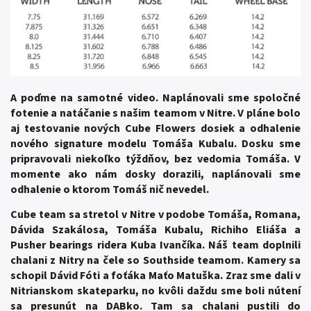
A poďme na samotné video. Naplánovali sme spoločné
fotenie a natáčanie s našim teamom v Nitre. V pláne bolo
aj testovanie nových Cube Flowers dosiek a odhalenie
nového signature modelu Tomáša Kubalu. Dosku sme
pripravovali niekoľko týždňov, bez vedomia Tomáša. V
momente ako nám dosky dorazili, naplánovali sme
odhalenie o ktorom Tomáš nič nevedel.
Cube team sa stretol v Nitre v podobe Tomáša, Romana,
Dávida Szakálosa, Tomáša Kubalu, Richiho Eliáša a
Pusher bearings ridera Kuba Ivančíka. Náš team doplnili
chalani z Nitry na čele so Southside teamom. Kamery sa
schopil Dávid Fóti a foťáka Maťo Matuška. Zraz sme dali v
Nitrianskom skateparku, no kvôli daždu sme boli nútení
sa presunút na DABko. Tam sa chalani pustili do