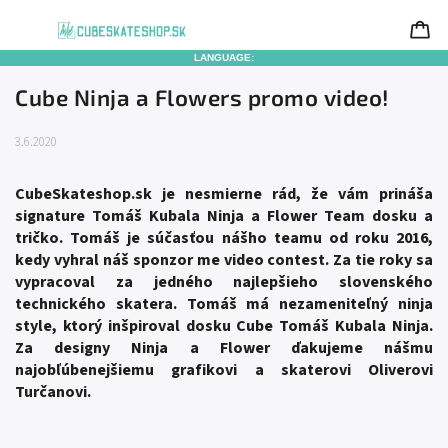
LANGUAGE:
Cube Ninja a Flowers promo video!
3.6.2020
CubeSkateshop.sk je nesmierne rád, že vám prináša
signature Tomáš Kubala Ninja a Flower Team dosku a
tričko. Tomáš je súčasťou nášho teamu od roku 2016,
kedy vyhral náš sponzor me video contest. Za tie roky sa
vypracoval za jedného najlepšieho slovenského
technického skatera. Tomáš má nezameniteľný ninja
style, ktorý inšpiroval dosku Cube Tomáš Kubala Ninja.
Za designy Ninja a Flower ďakujeme nášmu
najobľúbenejšiemu grafikovi a skaterovi Oliverovi
Turčanovi.