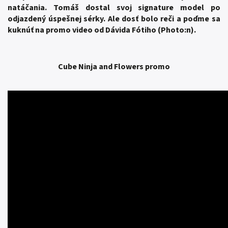
natáčania. Tomáš dostal svoj signature model po
odjazdený úspešnej sérky.
Ale dosť bolo reči a poďme sa
kuknúť na promo video od Dávida Fótiho (Photo:n).
Cube Ninja and Flowers promo