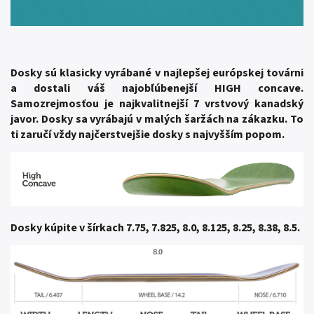
Dosky sú klasicky vyrábané v najlepšej európskej továrni
a dostali váš najobľúbenejší HIGH concave.
Samozrejmosťou je najkvalitnejší 7 vrstvový kanadský
javor. Dosky sa vyrábajú v malých šaržách na zákazku. To
ti zaručí vždy najčerstvejšie dosky s najvyšším popom.
Dosky kúpite v šírkach 7.75, 7.825, 8.0, 8.125, 8.25, 8.38, 8.5.